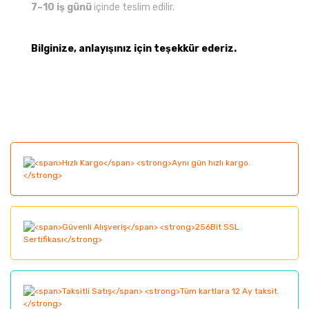
7–10 iş günü
içinde teslim edilir.
Bilginize, anlayışınız için teşekkür ederiz.
Bu ürünün fiyat bilgisi, resim, ürün açıklamalarında ve
diğer konularda yetersiz gördüğünüz noktaları öneri
Bu ürüne ilk yorumu siz yapın!
formunu kullanarak tarafımıza iletebilirsiniz.
Görüş ve önerileriniz için teşekkür ederiz.
Yorum Yaz
Ürün resmi kalitesiz, bozuk veya görüntülenemiyor.
Ürün açıklamasında eksik bilgiler bulunuyor.
Ürün bilgilerinde hatalar bulunuyor.
Ürün fiyatı diğer sitelerden daha pahalı.
Bu ürüne benzer farklı alternatifler olmalı.