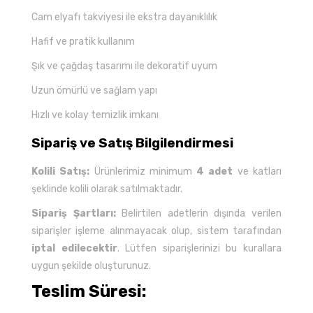
Cam elyafı takviyesi ile ekstra dayanıklılık
Hafif ve pratik kullanım
Şık ve çağdaş tasarımı ile dekoratif uyum
Uzun ömürlü ve sağlam yapı
Hızlı ve kolay temizlik imkanı
Sipariş ve Satış Bilgilendirmesi
Kolili Satış:
Ürünlerimiz minimum
4 adet
ve katları
şeklinde kolili olarak satılmaktadır.
Sipariş Şartları:
Belirtilen adetlerin dışında verilen
siparişler işleme alınmayacak olup, sistem tarafından
iptal edilecektir
. Lütfen siparişlerinizi bu kurallara
uygun şekilde oluşturunuz.
Teslim Süresi: