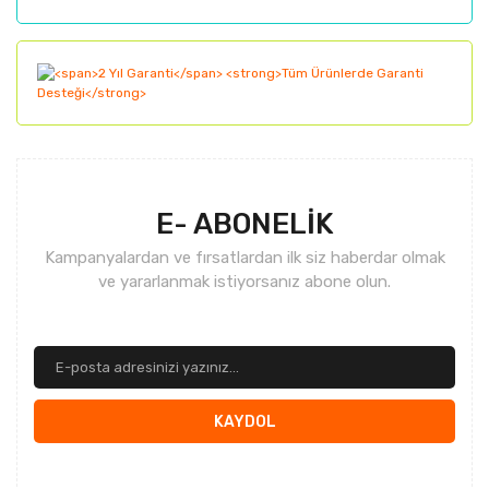
Gönder
E- ABONELİK
Kampanyalardan ve fırsatlardan ilk siz haberdar olmak
ve yararlanmak istiyorsanız abone olun.
KAYDOL