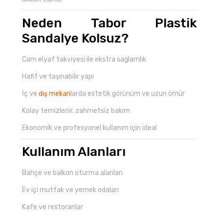
Neden Tabor Plastik
Sandalye Kolsuz?
Cam elyaf takviyesi ile ekstra sağlamlık
Hafif ve taşınabilir yapı
İç ve
dış mekan
larda estetik görünüm ve uzun ömür
Kolay temizlenir, zahmetsiz bakım
Ekonomik ve profesyonel kullanım için ideal
Kullanım Alanları
Bahçe ve balkon oturma alanları
Ev içi mutfak ve yemek odaları
Kafe ve restoranlar