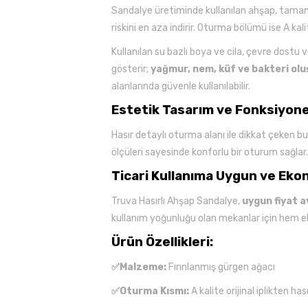
Sandalye üretiminde kullanılan ahşap, tamame
riskini en aza indirir. Oturma bölümü ise A k
Kullanılan su bazlı boya ve cila, çevre dostu 
gösterir;
yağmur, nem, küf ve bakteri olu
alanlarında güvenle kullanılabilir.
Estetik Tasarım ve Fonksiyone
Hasır detaylı oturma alanı ile dikkat çeken b
ölçüleri sayesinde konforlu bir oturum sağla
Ticari Kullanıma Uygun ve Eko
Truva Hasırlı Ahşap Sandalye,
uygun fiyat a
kullanım yoğunluğu olan mekanlar için hem e
Ürün Özellikleri:
✅Malzeme:
Fırınlanmış gürgen ağacı
✅Oturma Kısmı:
A kalite orijinal iplikten ha