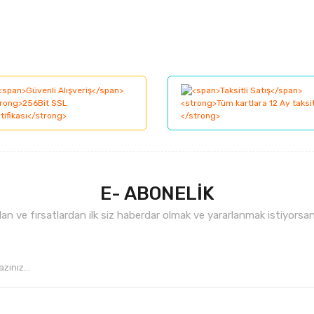
larında ve diğer konularda yetersiz gördüğünüz noktaları öneri formunu kul
Bu ürüne ilk yorumu siz yapın!
nemiyor.
Yorum Yaz
.
E- ABONELİK
n ve fırsatlardan ilk siz haberdar olmak ve yararlanmak istiyorsan
Gönder