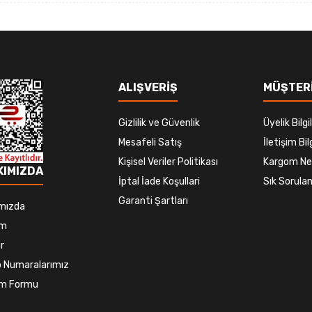
ALIŞVERİŞ
MÜŞTERİ
Gizlilik ve Güvenlik
Üyelik Bilgil
Mesafeli Satış
İletişim Bilg
Kişisel Veriler Politikası
Kargom Ne
KIMIZDA
İptal İade Koşullari
Sık Sorulan
Garanti Şartları
mızda
im
r
 Numaralarımız
şim Formu