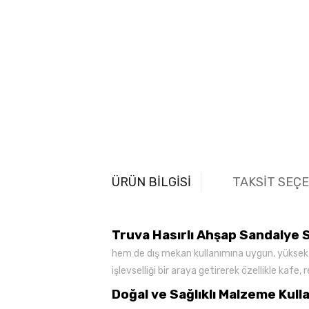
ÜRÜN BİLGİSİ
TAKSİT SEÇ
Truva Hasırlı Ahşap Sandalye 
hem de dış mekan kullanımına uygun, yüksek k
işlevselliği bir araya getirerek özellikle kafe
Doğal ve Sağlıklı Malzeme Kull