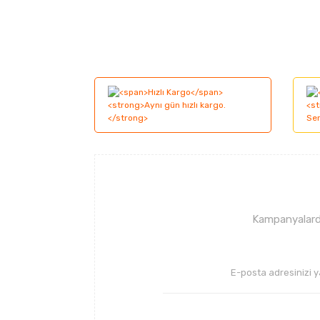
Bu ürünün fiyat bilgisi, resim, ürün açıklama
Görüş ve önerileriniz için teşekkür ederiz.
Ürün resmi kalitesiz, bozuk veya görüntüle
Ürün açıklamasında eksik bilgiler bulunuyor
Ürün bilgilerinde hatalar bulunuyor.
Ürün fiyatı diğer sitelerden daha pahalı.
Bu ürüne benzer farklı alternatifler olmalı.
Kampanyalarda