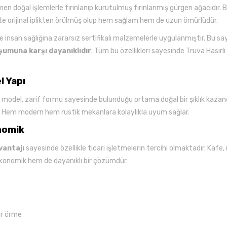
n doğal işlemlerle fırınlanıp kurutulmuş fırınlanmış gürgen ağacıdır.
alite orijinal iplikten örülmüş olup hem sağlam hem de uzun ömürlüdür.
ve insan sağlığına zararsız sertifikalı malzemelerle uygulanmıştır. Bu s
şumuna karşı dayanıklıdır
. Tüm bu özellikleri sayesinde Truva Hasırlı
l Yapı
u model, zarif formu sayesinde bulunduğu ortama doğal bir şıklık kazandı
r. Hem modern hem rustik mekanlara kolaylıkla uyum sağlar.
nomik
vantajı
sayesinde özellikle ticari işletmelerin tercihi olmaktadır. Kafe, 
konomik hem de dayanıklı bir çözümdür.
sır örme