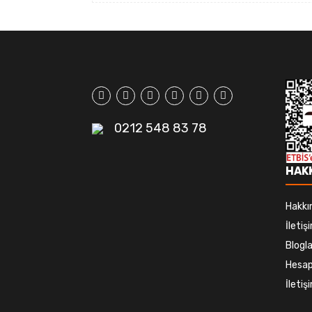
0212 548 83 78
HAK
Hakkı
İletiş
Blogla
Hesap
İleti