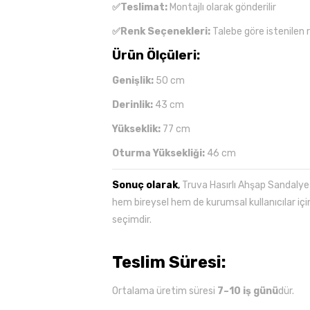
✅Teslimat:
Montajlı olarak gönderilir
✅Renk Seçenekleri:
Talebe göre istenilen 
Ürün Ölçüleri:
Genişlik:
50 cm
Derinlik:
43 cm
Yükseklik:
77 cm
Oturma Yüksekliği:
46 cm
Sonuç olarak
,
Truva Hasırlı Ahşap Sandalye 
hem bireysel hem de kurumsal kullanıcılar içi
seçimdir.
Teslim Süresi:
Ortalama üretim süresi
7–10 iş günü
dür.