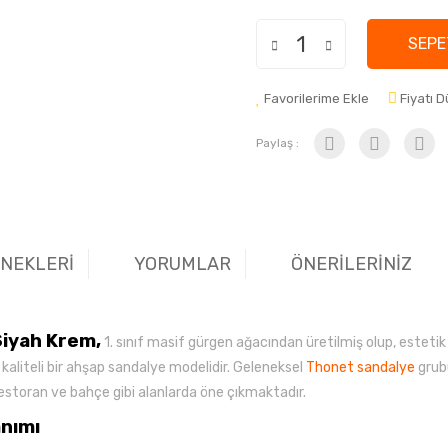
SEPE
Favorilerime Ekle
Fiyatı 
Paylaş :
ENEKLERİ
YORUMLAR
ÖNERİLERİNİZ
Siyah Krem,
1. sınıf masif gürgen ağacından üretilmiş olup, esteti
aliteli bir ahşap sandalye modelidir. Geleneksel
Thonet sandalye
grub
, restoran ve bahçe gibi alanlarda öne çıkmaktadır.
anımı