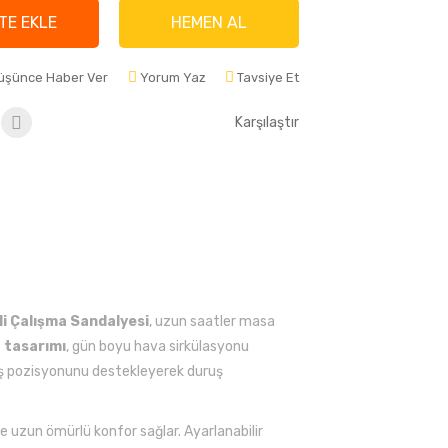
TE EKLE
HEMEN AL
Düşünce Haber Ver
Yorum Yaz
Tavsiye Et
Karşılaştır
li Çalışma Sandalyesi
, uzun saatler masa
rt tasarımı
, gün boyu hava sirkülasyonu
uş pozisyonunu destekleyerek duruş
 uzun ömürlü konfor sağlar. Ayarlanabilir