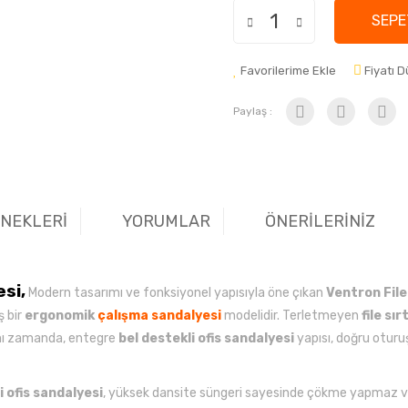
SEPE
Favorilerime Ekle
Fiyatı 
Paylaş :
ENEKLERİ
YORUMLAR
ÖNERİLERİNİZ
esi,
Modern tasarımı ve fonksiyonel yapısıyla öne çıkan
Ventron File
ş bir
ergonomik
çalışma sandalyesi
modelidir. Terletmeyen
file sı
ynı zamanda, entegre
bel destekli ofis sandalyesi
yapısı, doğru otur
li ofis sandalyesi
, yüksek dansite süngeri sayesinde çökme yapmaz ve