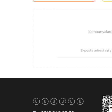
Ürün açıklamasında eksik bilgiler bulunuyor
Ürün bilgilerinde hatalar bulunuyor.
Ürün fiyatı diğer sitelerden daha pahalı.
Bu ürüne benzer farklı alternatifler olmalı.
Kampanyalarda