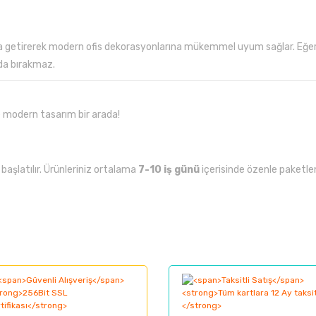
raya getirerek modern ofis dekorasyonlarına mükemmel uyum sağlar. Eğer 
lda bırakmaz.
ve modern tasarım bir arada!
i
başlatılır.
Ürünleriniz
ortalama
7-
10
iş
günü
içerisinde
özenle
paketle
larında ve diğer konularda yetersiz gördüğünüz noktaları öneri formunu kul
Bu ürüne ilk yorumu siz yapın!
nemiyor.
Yorum Yaz