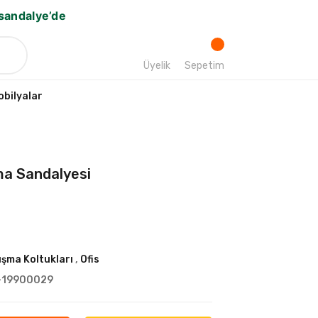
bsandalye’de
Üyelik
Sepetim
bilyalar
şma Sandalyesi
ışma Koltukları
,
Ofis
-19900029