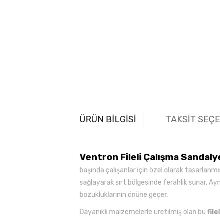
ÜRÜN BİLGİSİ
TAKSİT SEÇ
Ventron Fileli Çalışma Sandaly
başında çalışanlar için özel olarak tasarlanmı
sağlayarak sırt bölgesinde ferahlık sunar. A
bozukluklarının önüne geçer.
Dayanıklı malzemelerle üretilmiş olan bu
file