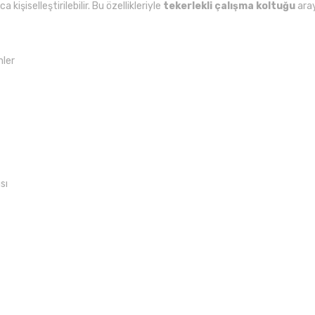
kişiselleştirilebilir. Bu özellikleriyle
tekerlekli çalışma koltuğu
aray
nler
sı