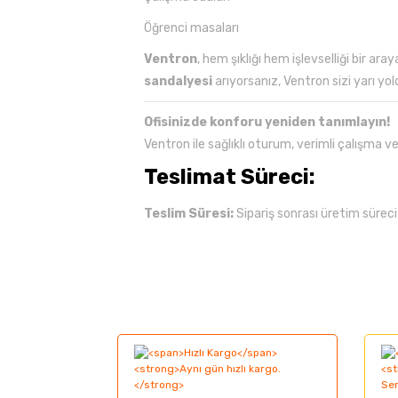
Öğrenci masaları
Ventron
, hem şıklığı hem işlevselliği bir a
sandalyesi
arıyorsanız, Ventron sizi yarı yo
Ofisinizde konforu yeniden tanımlayın!
Ventron ile sağlıklı oturum, verimli çalışma 
Teslimat
Süreci:
Teslim
Süresi:
Sipariş
sonrası
üretim
sürec
Bu ürünün fiyat bilgisi, resim, ürün açıklama
Görüş ve önerileriniz için teşekkür ederiz.
Ürün resmi kalitesiz, bozuk veya görüntüle