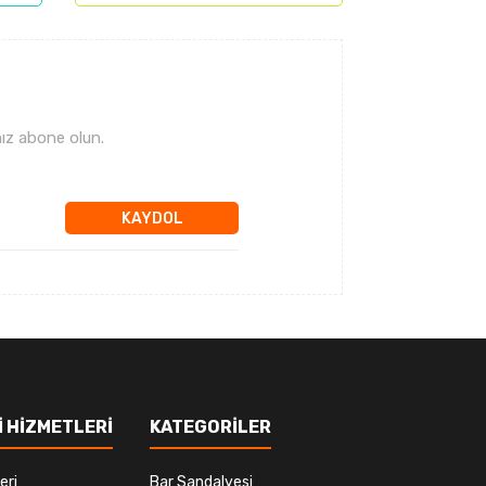
ız abone olun.
KAYDOL
 HİZMETLERİ
KATEGORİLER
eri
Bar Sandalyesi