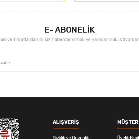
.
E- ABONELİK
n ve fırsatlardan ilk siz haberdar olmak ve yararlanmak istiyorsan
Gönder
ALIŞVERİŞ
MÜŞTERİ
Gizlilik ve Güvenlik
Üyelik Bilgil