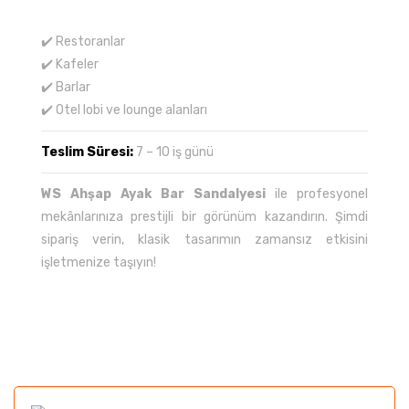
✔️ Restoranlar
✔️ Kafeler
✔️ Barlar
✔️ Otel lobi ve lounge alanları
Teslim Süresi:
7 – 10 iş günü
WS Ahşap Ayak Bar Sandalyesi
ile profesyonel
mekânlarınıza prestijli bir görünüm kazandırın. Şimdi
sipariş verin, klasik tasarımın zamansız etkisini
işletmenize taşıyın!
Bu ürünün fiyat bilgisi, resim, ürün açıklamalarında ve
diğer konularda yetersiz gördüğünüz noktaları öneri
Bu ürüne ilk yorumu siz yapın!
formunu kullanarak tarafımıza iletebilirsiniz.