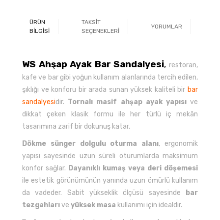
ÜRÜN
TAKSİT
YORUMLAR
Ö
BİLGİSİ
SEÇENEKLERİ
WS Ahşap Ayak Bar Sandalyesi
,
restoran,
kafe ve bar gibi yoğun kullanım alanlarında tercih edilen,
şıklığı ve konforu bir arada sunan yüksek kaliteli bir
bar
sandalyesi
dir.
Tornalı masif ahşap ayak yapısı
ve
dikkat çeken klasik formu ile her türlü iç mekân
tasarımına zarif bir dokunuş katar.
Dökme sünger dolgulu oturma alanı
, ergonomik
yapısı sayesinde uzun süreli oturumlarda maksimum
konfor sağlar.
Dayanıklı kumaş veya deri döşemesi
ile estetik görünümünün yanında uzun ömürlü kullanım
da vadeder. Sabit yükseklik ölçüsü sayesinde
bar
tezgahları
ve
yüksek masa
kullanımı için idealdir.