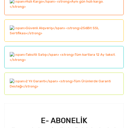
Görüş ve önerileriniz için teşekkür ederiz.
Yorum Yaz
Ürün resmi kalitesiz, bozuk veya görüntülenemiyor.
Ürün açıklamasında eksik bilgiler bulunuyor.
Ürün bilgilerinde hatalar bulunuyor.
Ürün fiyatı diğer sitelerden daha pahalı.
Bu ürüne benzer farklı alternatifler olmalı.
Gönder
E- ABONELİK